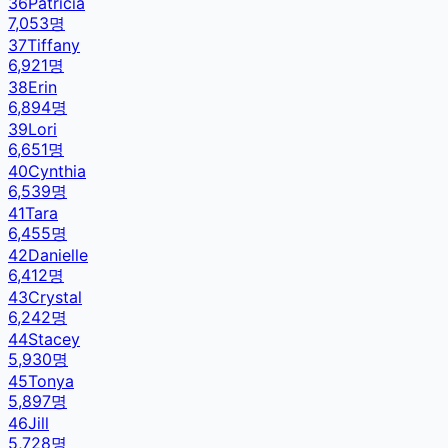
36
Patricia
7,053
명
37
Tiffany
6,921
명
38
Erin
6,894
명
39
Lori
6,651
명
40
Cynthia
6,539
명
41
Tara
6,455
명
42
Danielle
6,412
명
43
Crystal
6,242
명
44
Stacey
5,930
명
45
Tonya
5,897
명
46
Jill
5,728
명