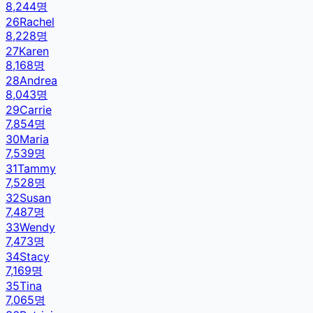
8,244
명
26
Rachel
8,228
명
27
Karen
8,168
명
28
Andrea
8,043
명
29
Carrie
7,854
명
30
Maria
7,539
명
31
Tammy
7,528
명
32
Susan
7,487
명
33
Wendy
7,473
명
34
Stacy
7,169
명
35
Tina
7,065
명