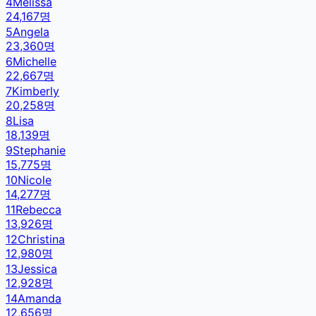
4
Melissa
24,167
명
5
Angela
23,360
명
6
Michelle
22,667
명
7
Kimberly
20,258
명
8
Lisa
18,139
명
9
Stephanie
15,775
명
10
Nicole
14,277
명
11
Rebecca
13,926
명
12
Christina
12,980
명
13
Jessica
12,928
명
14
Amanda
12,656
명