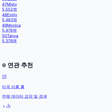
47
Misty
5,552
명
48
Emily
5,483
명
49
Monica
5,476
명
50
Tanya
5,378
명
연관 추천
미국 이름 홈
전체 데이터 요약 및 검색