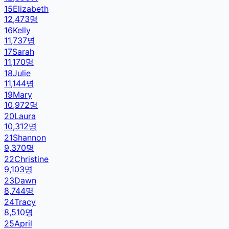
15
Elizabeth
12,473
명
16
Kelly
11,737
명
17
Sarah
11,170
명
18
Julie
11,144
명
19
Mary
10,972
명
20
Laura
10,312
명
21
Shannon
9,370
명
22
Christine
9,103
명
23
Dawn
8,744
명
24
Tracy
8,510
명
25
April