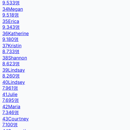
9,533
명
34
Megan
9,518
명
35
Erica
9,343
명
36
Katherine
9,180
명
37
Kristin
8,733
명
38
Shannon
8,623
명
39
Lindsay
8,260
명
40
Lindsey
7,961
명
41
Julie
7,695
명
42
Maria
7,346
명
43
Courtney
7,100
명