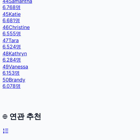
44
Samantha
6,768
명
45
Katie
6,681
명
46
Christine
6,555
명
47
Tara
6,524
명
48
Kathryn
6,284
명
49
Vanessa
6,153
명
50
Brandy
6,078
명
연관 추천