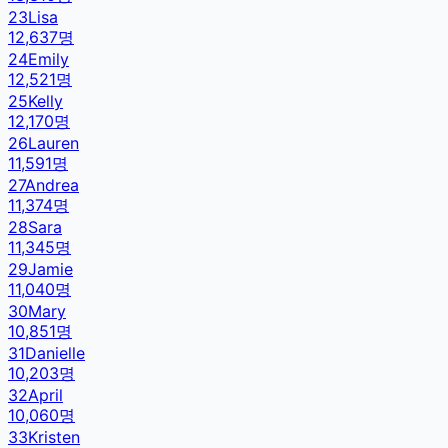
23
Lisa
12,637
명
24
Emily
12,521
명
25
Kelly
12,170
명
26
Lauren
11,591
명
27
Andrea
11,374
명
28
Sara
11,345
명
29
Jamie
11,040
명
30
Mary
10,851
명
31
Danielle
10,203
명
32
April
10,060
명
33
Kristen