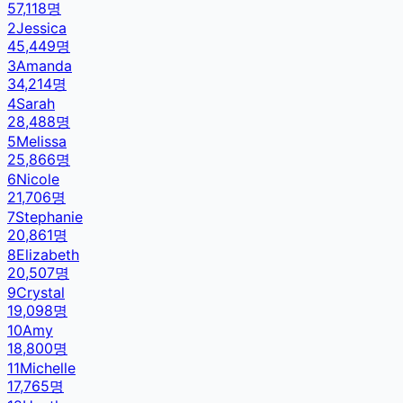
57,118
명
2
Jessica
45,449
명
3
Amanda
34,214
명
4
Sarah
28,488
명
5
Melissa
25,866
명
6
Nicole
21,706
명
7
Stephanie
20,861
명
8
Elizabeth
20,507
명
9
Crystal
19,098
명
10
Amy
18,800
명
11
Michelle
17,765
명