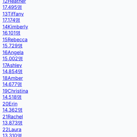
12
Heather
17,495
명
13
Tiffany
17,174
명
14
Kimberly
16,101
명
15
Rebecca
15,729
명
16
Angela
15,002
명
17
Ashley
14,854
명
18
Amber
14,677
명
19
Christina
14,518
명
20
Erin
14,362
명
21
Rachel
13,873
명
22
Laura
13,310
명