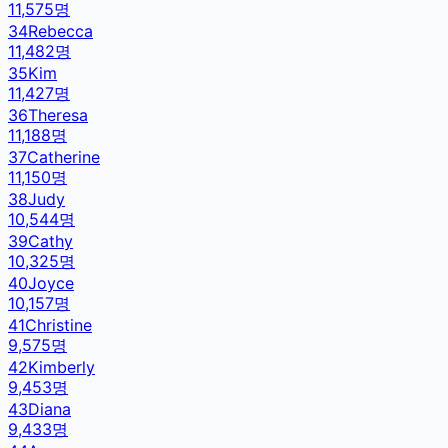
11,575
명
34
Rebecca
11,482
명
35
Kim
11,427
명
36
Theresa
11,188
명
37
Catherine
11,150
명
38
Judy
10,544
명
39
Cathy
10,325
명
40
Joyce
10,157
명
41
Christine
9,575
명
42
Kimberly
9,453
명
43
Diana
9,433
명