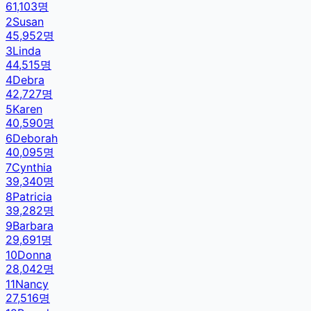
61,103
명
2
Susan
45,952
명
3
Linda
44,515
명
4
Debra
42,727
명
5
Karen
40,590
명
6
Deborah
40,095
명
7
Cynthia
39,340
명
8
Patricia
39,282
명
9
Barbara
29,691
명
10
Donna
28,042
명
11
Nancy
27,516
명