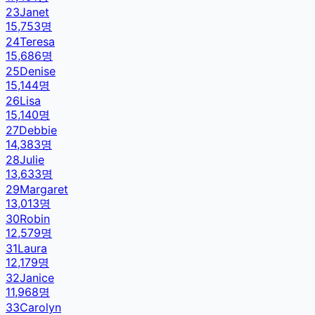
23
Janet
15,753
명
24
Teresa
15,686
명
25
Denise
15,144
명
26
Lisa
15,140
명
27
Debbie
14,383
명
28
Julie
13,633
명
29
Margaret
13,013
명
30
Robin
12,579
명
31
Laura
12,179
명
32
Janice
11,968
명
33
Carolyn