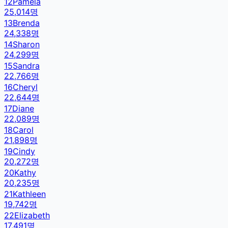
12
Pamela
25,014
명
13
Brenda
24,338
명
14
Sharon
24,299
명
15
Sandra
22,766
명
16
Cheryl
22,644
명
17
Diane
22,089
명
18
Carol
21,898
명
19
Cindy
20,272
명
20
Kathy
20,235
명
21
Kathleen
19,742
명
22
Elizabeth
17,491
명