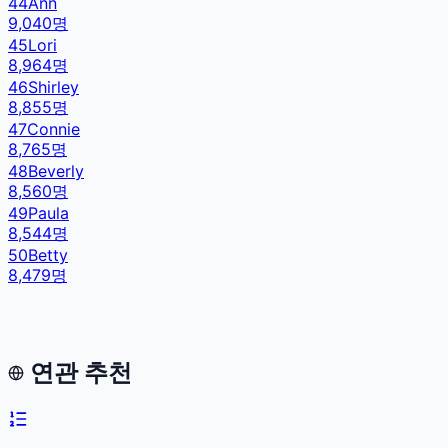
44
Ann
9,040
명
45
Lori
8,964
명
46
Shirley
8,855
명
47
Connie
8,765
명
48
Beverly
8,560
명
49
Paula
8,544
명
50
Betty
8,479
명
연관 추천