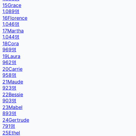
15
Grace
1,089
명
16
Florence
1,046
명
17
Martha
1,044
명
18
Cora
969
명
19
Laura
962
명
20
Carrie
958
명
21
Maude
923
명
22
Bessie
903
명
23
Mabel
893
명
24
Gertrude
791
명
25
Ethel