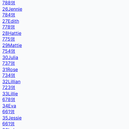
788
명
26
Jennie
784
명
27
Edith
778
명
28
Hattie
775
명
29
Mattie
754
명
30
Julia
737
명
31
Rose
734
명
32
Lillian
723
명
33
Lillie
678
명
34
Eva
661
명
35
Jessie
661
명