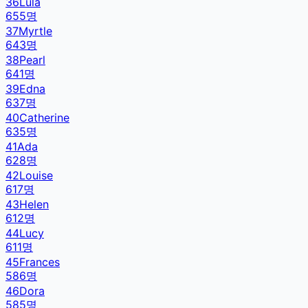
36
Lula
655
명
37
Myrtle
643
명
38
Pearl
641
명
39
Edna
637
명
40
Catherine
635
명
41
Ada
628
명
42
Louise
617
명
43
Helen
612
명
44
Lucy
611
명
45
Frances
586
명
46
Dora
585
명