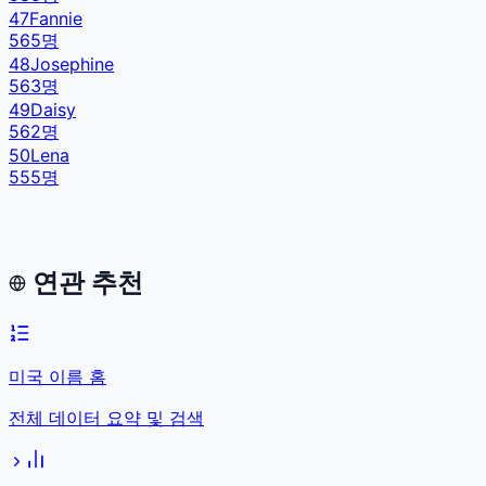
47
Fannie
565
명
48
Josephine
563
명
49
Daisy
562
명
50
Lena
555
명
연관 추천
미국 이름 홈
전체 데이터 요약 및 검색