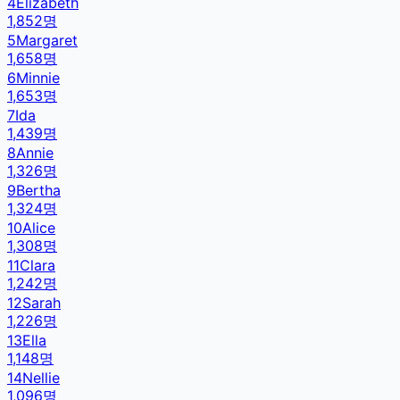
4
Elizabeth
1,852
명
5
Margaret
1,658
명
6
Minnie
1,653
명
7
Ida
1,439
명
8
Annie
1,326
명
9
Bertha
1,324
명
10
Alice
1,308
명
11
Clara
1,242
명
12
Sarah
1,226
명
13
Ella
1,148
명
14
Nellie
1,096
명