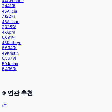
44
Christine
7,441
명
45
Alicia
7,122
명
46
Allison
7,028
명
47
April
6,691
명
48
Kathryn
6,634
명
49
Kristin
6,567
명
50
Jenna
6,436
명
연관 추천