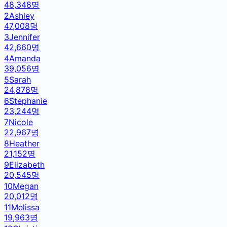
48,348
명
2
Ashley
47,008
명
3
Jennifer
42,660
명
4
Amanda
39,056
명
5
Sarah
24,878
명
6
Stephanie
23,244
명
7
Nicole
22,967
명
8
Heather
21,152
명
9
Elizabeth
20,545
명
10
Megan
20,012
명
11
Melissa
19,963
명