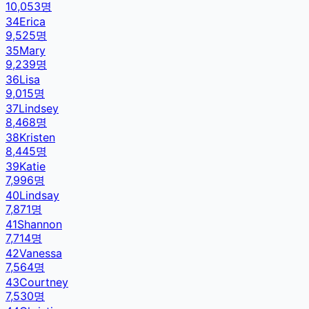
10,053
명
34
Erica
9,525
명
35
Mary
9,239
명
36
Lisa
9,015
명
37
Lindsey
8,468
명
38
Kristen
8,445
명
39
Katie
7,996
명
40
Lindsay
7,871
명
41
Shannon
7,714
명
42
Vanessa
7,564
명
43
Courtney
7,530
명