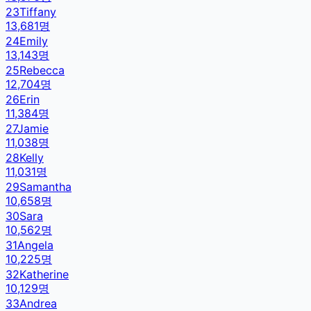
23
Tiffany
13,681
명
24
Emily
13,143
명
25
Rebecca
12,704
명
26
Erin
11,384
명
27
Jamie
11,038
명
28
Kelly
11,031
명
29
Samantha
10,658
명
30
Sara
10,562
명
31
Angela
10,225
명
32
Katherine
10,129
명
33
Andrea