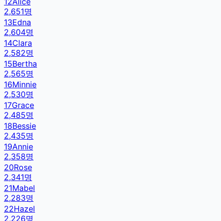
12
Alice
2,651
명
13
Edna
2,604
명
14
Clara
2,582
명
15
Bertha
2,565
명
16
Minnie
2,530
명
17
Grace
2,485
명
18
Bessie
2,435
명
19
Annie
2,358
명
20
Rose
2,341
명
21
Mabel
2,283
명
22
Hazel
2,226
명