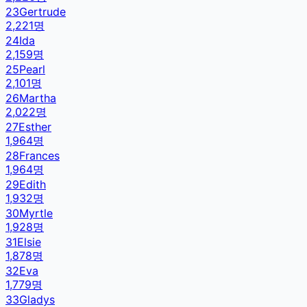
23
Gertrude
2,221
명
24
Ida
2,159
명
25
Pearl
2,101
명
26
Martha
2,022
명
27
Esther
1,964
명
28
Frances
1,964
명
29
Edith
1,932
명
30
Myrtle
1,928
명
31
Elsie
1,878
명
32
Eva
1,779
명
33
Gladys