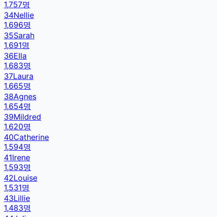
1,757
명
34
Nellie
1,696
명
35
Sarah
1,691
명
36
Ella
1,683
명
37
Laura
1,665
명
38
Agnes
1,654
명
39
Mildred
1,620
명
40
Catherine
1,594
명
41
Irene
1,593
명
42
Louise
1,531
명
43
Lillie
1,483
명