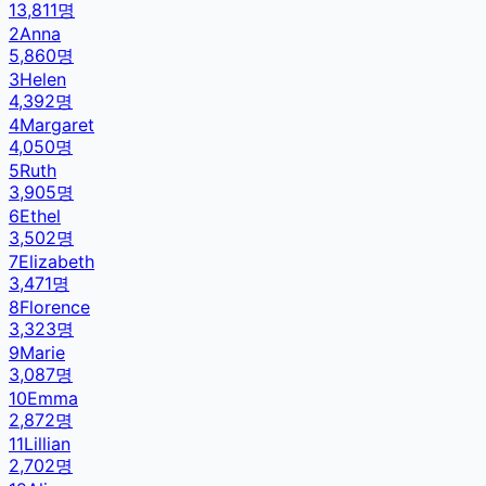
13,811
명
2
Anna
5,860
명
3
Helen
4,392
명
4
Margaret
4,050
명
5
Ruth
3,905
명
6
Ethel
3,502
명
7
Elizabeth
3,471
명
8
Florence
3,323
명
9
Marie
3,087
명
10
Emma
2,872
명
11
Lillian
2,702
명