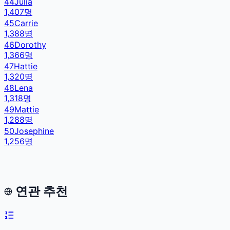
44
Julia
1,407
명
45
Carrie
1,388
명
46
Dorothy
1,366
명
47
Hattie
1,320
명
48
Lena
1,318
명
49
Mattie
1,288
명
50
Josephine
1,256
명
연관 추천