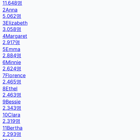
11,648
명
2
Anna
5,062
명
3
Elizabeth
3,058
명
4
Margaret
2,917
명
5
Emma
2,884
명
6
Minnie
2,624
명
7
Florence
2,465
명
8
Ethel
2,463
명
9
Bessie
2,343
명
10
Clara
2,319
명
11
Bertha
2,293
명