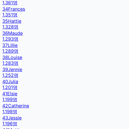
1,361
명
34
Frances
1,351
명
35
Hattie
1,328
명
36
Maude
1,293
명
37
Lillie
1,289
명
38
Louise
1,283
명
39
Jennie
1,252
명
40
Julia
1,201
명
41
Elsie
1,199
명
42
Catherine
1,198
명
43
Jessie
1,196
명