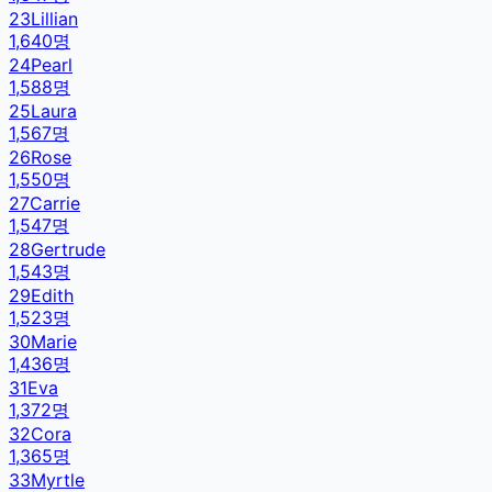
23
Lillian
1,640
명
24
Pearl
1,588
명
25
Laura
1,567
명
26
Rose
1,550
명
27
Carrie
1,547
명
28
Gertrude
1,543
명
29
Edith
1,523
명
30
Marie
1,436
명
31
Eva
1,372
명
32
Cora
1,365
명
33
Myrtle