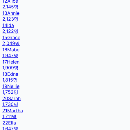
12
Alice
2,145
명
13
Annie
2,123
명
14
Ida
2,122
명
15
Grace
2,049
명
16
Mabel
1,947
명
17
Helen
1,909
명
18
Edna
1,815
명
19
Nellie
1,752
명
20
Sarah
1,730
명
21
Martha
1,711
명
22
Ella
1,647
명