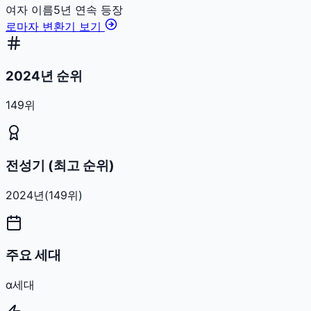
여자
이름
5
년 연속 등장
로마자 변환기 보기
2024년 순위
149위
전성기 (최고 순위)
2024
년
(
149
위)
주요 세대
α세대