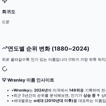
희귀도
드문
연도별 순위 변화 (1880~2024)
위로 올라갈수록 인기 있는 이름입니다 (1위가 가장 위쪽 위치)
💡
Wrenley
이름 인사이트
•
Wrenley
는
2024
년
에 미국에서
149
위
를 기록하며 전
•
최근 5년간의 순위를 분석해보면, 인기가
상승 중 ↑
상
•
세대별로는
α세대 (2010년대 이후)
를 대표하는 이름입