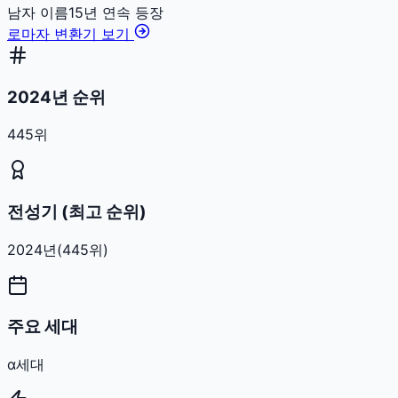
남자
이름
15
년 연속 등장
로마자 변환기 보기
2024년 순위
445위
전성기 (최고 순위)
2024
년
(
445
위)
주요 세대
α세대