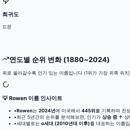
희귀도
드문
연도별 순위 변화 (1880~2024)
위로 올라갈수록 인기 있는 이름입니다 (1위가 가장 위쪽 위치)
💡
Rowen
이름 인사이트
•
Rowen
는
2024
년
에 미국에서
445
위
를 기록하며 전
•
최근 5년간의 순위를 분석해보면, 인기가
상승 중 ↑
상
•
세대별로는
α세대 (2010년대 이후)
를 대표하는 이름입