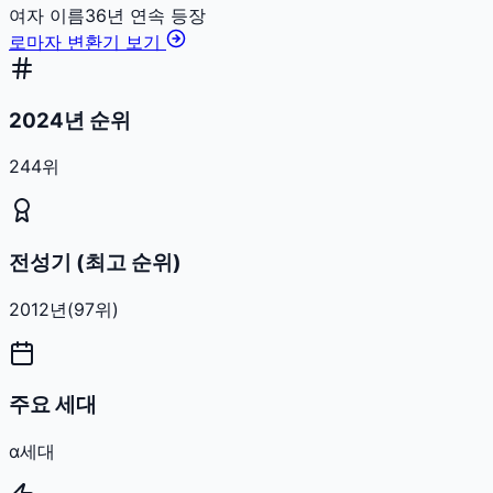
여자
이름
36
년 연속 등장
로마자 변환기 보기
2024년 순위
244위
전성기 (최고 순위)
2012
년
(
97
위)
주요 세대
α세대