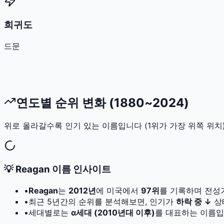
희귀도
드문
연도별 순위 변화 (1880~2024)
위로 올라갈수록 인기 있는 이름입니다 (1위가 가장 위쪽 위치)
💡
Reagan
이름 인사이트
•
Reagan
는
2012
년
에 미국에서
97
위
를 기록하며 전성
•
최근 5년간의 순위를 분석해보면, 인기가
하락 중 ↓
상
•
세대별로는
α세대 (2010년대 이후)
를 대표하는 이름입