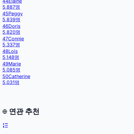
44
Elaine
5,887
명
45
Peggy
5,839
명
46
Doris
5,820
명
47
Connie
5,337
명
48
Lois
5,148
명
49
Marie
5,085
명
50
Catherine
5,031
명
연관 추천