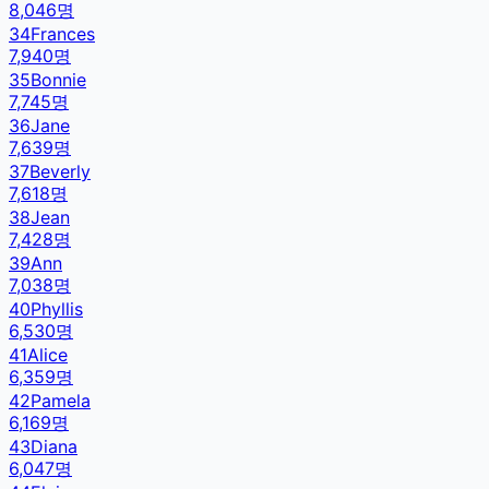
8,046
명
34
Frances
7,940
명
35
Bonnie
7,745
명
36
Jane
7,639
명
37
Beverly
7,618
명
38
Jean
7,428
명
39
Ann
7,038
명
40
Phyllis
6,530
명
41
Alice
6,359
명
42
Pamela
6,169
명
43
Diana
6,047
명