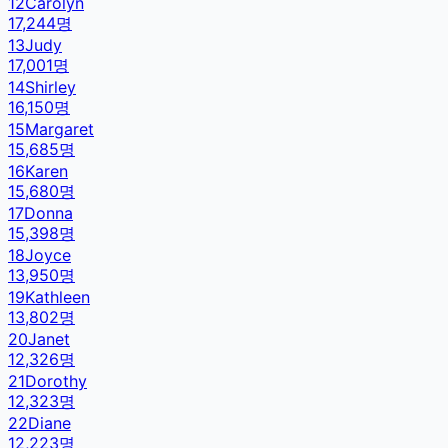
12
Carolyn
17,244
명
13
Judy
17,001
명
14
Shirley
16,150
명
15
Margaret
15,685
명
16
Karen
15,680
명
17
Donna
15,398
명
18
Joyce
13,950
명
19
Kathleen
13,802
명
20
Janet
12,326
명
21
Dorothy
12,323
명
22
Diane
12,223
명