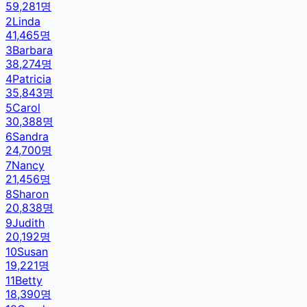
59,281
명
2
Linda
41,465
명
3
Barbara
38,274
명
4
Patricia
35,843
명
5
Carol
30,388
명
6
Sandra
24,700
명
7
Nancy
21,456
명
8
Sharon
20,838
명
9
Judith
20,192
명
10
Susan
19,221
명
11
Betty
18,390
명