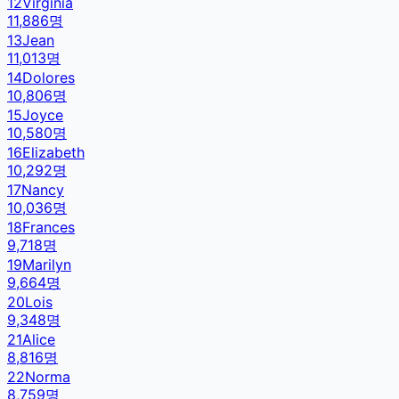
12
Virginia
11,886
명
13
Jean
11,013
명
14
Dolores
10,806
명
15
Joyce
10,580
명
16
Elizabeth
10,292
명
17
Nancy
10,036
명
18
Frances
9,718
명
19
Marilyn
9,664
명
20
Lois
9,348
명
21
Alice
8,816
명
22
Norma
8,759
명