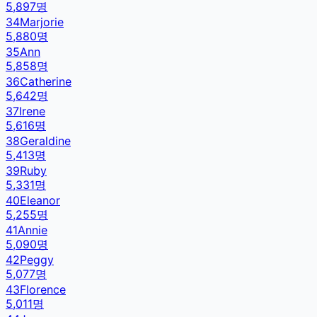
5,897
명
34
Marjorie
5,880
명
35
Ann
5,858
명
36
Catherine
5,642
명
37
Irene
5,616
명
38
Geraldine
5,413
명
39
Ruby
5,331
명
40
Eleanor
5,255
명
41
Annie
5,090
명
42
Peggy
5,077
명
43
Florence
5,011
명