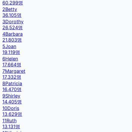
60,299
명
2
Betty
36,105
명
3
Dorothy
26,524
명
4
Barbara
21,803
명
5
Joan
19,119
명
6
Helen
17,664
명
7
Margaret
17,332
명
8
Patricia
16,470
명
9
Shirley
14,405
명
10
Doris
13,629
명
11
Ruth
13,131
명