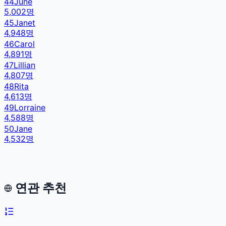
44
June
5,002
명
45
Janet
4,948
명
46
Carol
4,891
명
47
Lillian
4,807
명
48
Rita
4,613
명
49
Lorraine
4,588
명
50
Jane
4,532
명
연관 추천