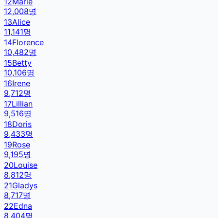
12
Marie
12,008
명
13
Alice
11,141
명
14
Florence
10,482
명
15
Betty
10,106
명
16
Irene
9,712
명
17
Lillian
9,516
명
18
Doris
9,433
명
19
Rose
9,195
명
20
Louise
8,812
명
21
Gladys
8,717
명
22
Edna
8,404
명