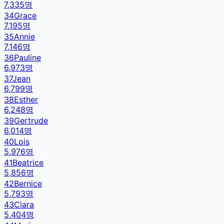
7,335
명
34
Grace
7,195
명
35
Annie
7,146
명
36
Pauline
6,973
명
37
Jean
6,799
명
38
Esther
6,248
명
39
Gertrude
6,014
명
40
Lois
5,976
명
41
Beatrice
5,856
명
42
Bernice
5,793
명
43
Clara
5,404
명