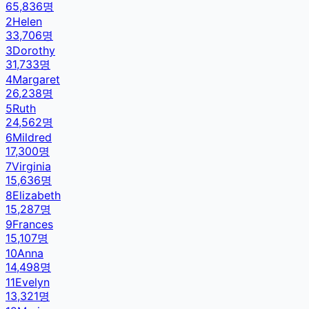
65,836
명
2
Helen
33,706
명
3
Dorothy
31,733
명
4
Margaret
26,238
명
5
Ruth
24,562
명
6
Mildred
17,300
명
7
Virginia
15,636
명
8
Elizabeth
15,287
명
9
Frances
15,107
명
10
Anna
14,498
명
11
Evelyn
13,321
명