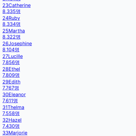
23
Catherine
8,335
명
24
Ruby
8,334
명
25
Martha
8,322
명
26
Josephine
8,104
명
27
Lucille
7,856
명
28
Ethel
7,809
명
29
Edith
7,767
명
30
Eleanor
7,611
명
31
Thelma
7,558
명
32
Hazel
7,430
명
33
Marjorie