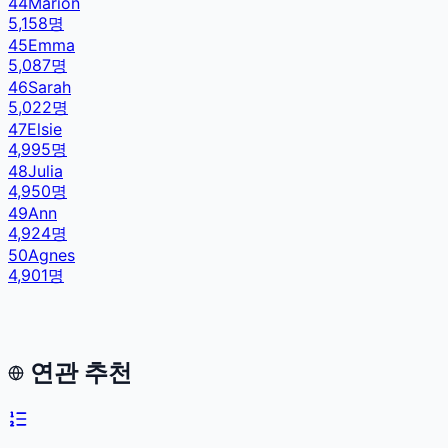
44
Marion
5,158
명
45
Emma
5,087
명
46
Sarah
5,022
명
47
Elsie
4,995
명
48
Julia
4,950
명
49
Ann
4,924
명
50
Agnes
4,901
명
연관 추천