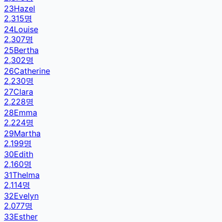
23
Hazel
2,315
명
24
Louise
2,307
명
25
Bertha
2,302
명
26
Catherine
2,230
명
27
Clara
2,228
명
28
Emma
2,224
명
29
Martha
2,199
명
30
Edith
2,160
명
31
Thelma
2,114
명
32
Evelyn
2,077
명
33
Esther