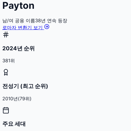
Payton
남/여 공용
이름
38
년 연속 등장
로마자 변환기 보기
2024년 순위
381위
전성기 (최고 순위)
2010
년
(
79
위)
주요 세대