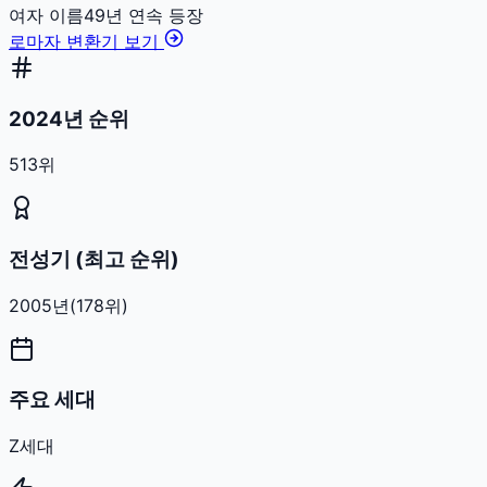
여자
이름
49
년 연속 등장
로마자 변환기 보기
2024년 순위
513위
전성기 (최고 순위)
2005
년
(
178
위)
주요 세대
Z세대