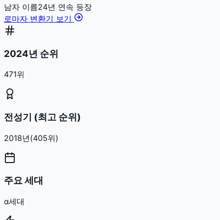
남자
이름
24
년 연속 등장
로마자 변환기 보기
2024년 순위
471위
전성기 (최고 순위)
2018
년
(
405
위)
주요 세대
α세대