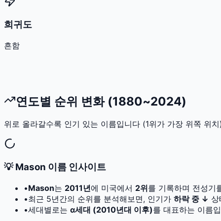
희귀도
흔함
연도별 순위 변화 (1880~2024)
위로 올라갈수록 인기 있는 이름입니다 (1위가 가장 위쪽 위치)
💡
Mason
이름 인사이트
•
Mason
는
2011
년
에 미국에서
2
위
를 기록하며 전성기
•
최근 5년간의 순위를 분석해보면, 인기가
하락 중 ↓
상
•
세대별로는
α세대 (2010년대 이후)
를 대표하는 이름입