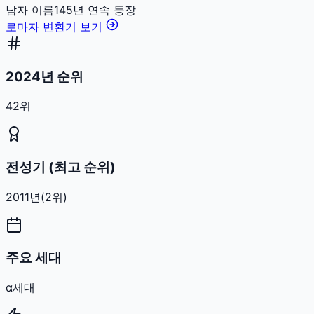
남자
이름
145
년 연속 등장
로마자 변환기 보기
2024년 순위
42위
전성기 (최고 순위)
2011
년
(
2
위)
주요 세대
α세대