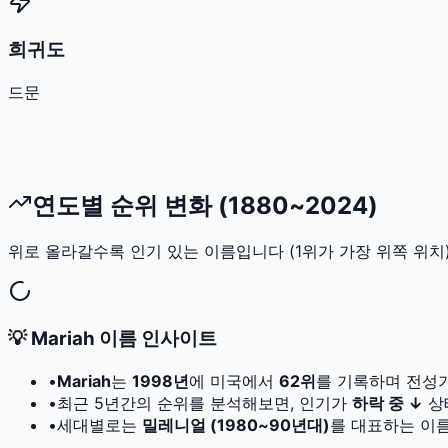
희귀도
드문
연도별 순위 변화 (1880~2024)
위로 올라갈수록 인기 있는 이름입니다 (1위가 가장 위쪽 위치)
💡
Mariah
이름 인사이트
•
Mariah
는
1998
년
에 미국에서
62
위
를 기록하며 전성
•
최근 5년간의 순위를 분석해보면, 인기가
하락 중 ↓
상
•
세대별로는
밀레니얼 (1980~90년대)
를 대표하는 이