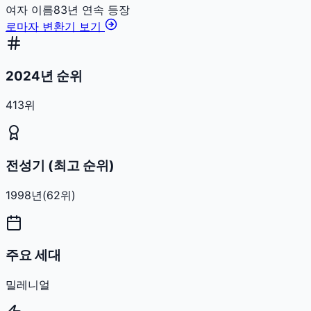
여자
이름
83
년 연속 등장
로마자 변환기 보기
2024년 순위
413위
전성기 (최고 순위)
1998
년
(
62
위)
주요 세대
밀레니얼