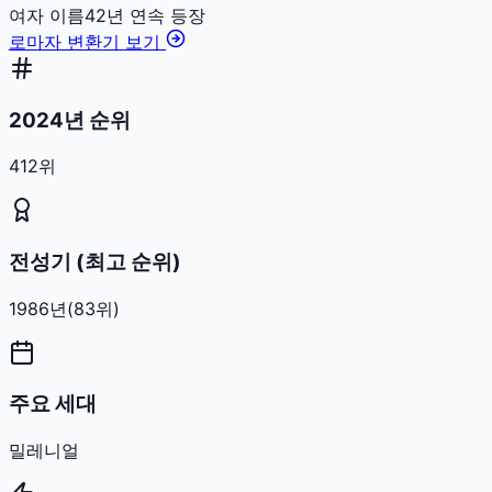
여자
이름
42
년 연속 등장
로마자 변환기 보기
2024년 순위
412위
전성기 (최고 순위)
1986
년
(
83
위)
주요 세대
밀레니얼