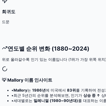
희귀도
드문
연도별 순위 변화 (1880~2024)
위로 올라갈수록 인기 있는 이름입니다 (1위가 가장 위쪽 위치)
💡
Mallory
이름 인사이트
•
Mallory
는
1986
년
에 미국에서
83
위
를 기록하며 전성
•
최근 5년간의 순위를 분석해보면, 인기가
상승 중 ↑
상
•
세대별로는
밀레니얼 (1980~90년대)
를 대표하는 이