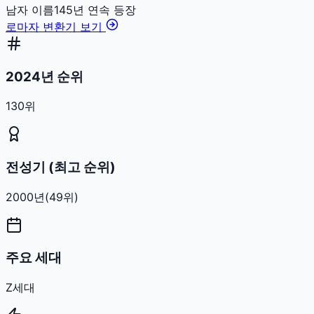
남자
이름
145
년 연속 등장
로마자 변환기 보기
2024년 순위
130위
전성기 (최고 순위)
2000
년
(
49
위)
주요 세대
Z세대