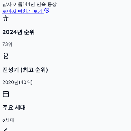
남자
이름
144
년 연속 등장
로마자 변환기 보기
2024년 순위
73위
전성기 (최고 순위)
2020
년
(
40
위)
주요 세대
α세대