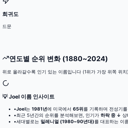
희귀도
드문
연도별 순위 변화 (1880~2024)
위로 올라갈수록 인기 있는 이름입니다 (1위가 가장 위쪽 위치)
💡
Joel
이름 인사이트
•
Joel
는
1981
년
에 미국에서
65
위
를 기록하며 전성기를
•
최근 5년간의 순위를 분석해보면, 인기가
하락 중 ↓
상
•
세대별로는
밀레니얼 (1980~90년대)
를 대표하는 이