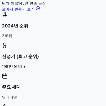
남자
이름
145
년 연속 등장
로마자 변환기 보기
2024년 순위
219위
전성기 (최고 순위)
1981
년
(
65
위)
주요 세대
밀레니얼