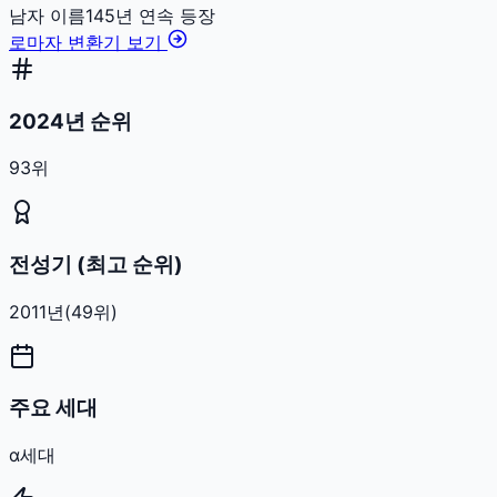
남자
이름
145
년 연속 등장
로마자 변환기 보기
2024년 순위
93위
전성기 (최고 순위)
2011
년
(
49
위)
주요 세대
α세대