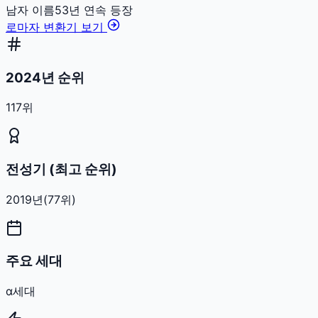
남자
이름
53
년 연속 등장
로마자 변환기 보기
2024년 순위
117위
전성기 (최고 순위)
2019
년
(
77
위)
주요 세대
α세대