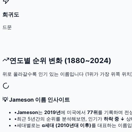
희귀도
드문
연도별 순위 변화 (1880~2024)
위로 올라갈수록 인기 있는 이름입니다 (1위가 가장 위쪽 위치)
💡
Jameson
이름 인사이트
•
Jameson
는
2019
년
에 미국에서
77
위
를 기록하며 전
•
최근 5년간의 순위를 분석해보면, 인기가
하락 중 ↓
상
•
세대별로는
α세대 (2010년대 이후)
를 대표하는 이름입