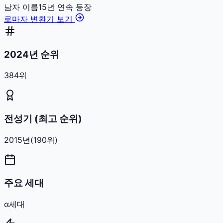
남자
이름
15
년 연속 등장
로마자 변환기 보기
2024년 순위
384위
전성기 (최고 순위)
2015
년
(
190
위)
주요 세대
α세대