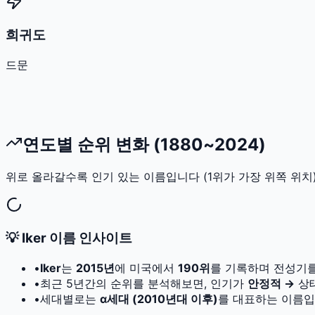
희귀도
드문
연도별 순위 변화 (1880~2024)
위로 올라갈수록 인기 있는 이름입니다 (1위가 가장 위쪽 위치)
💡
Iker
이름 인사이트
•
Iker
는
2015
년
에 미국에서
190
위
를 기록하며 전성기를
•
최근 5년간의 순위를 분석해보면, 인기가
안정적 →
상
•
세대별로는
α세대 (2010년대 이후)
를 대표하는 이름입