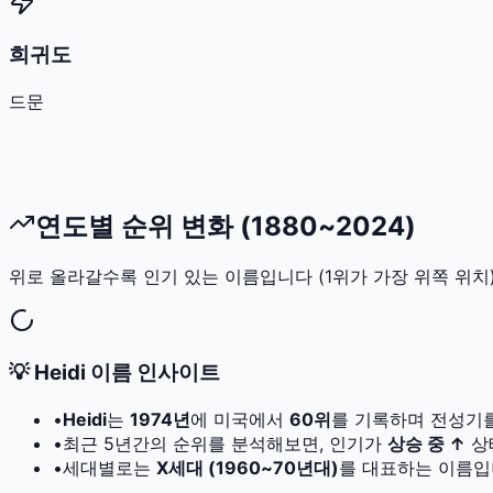
희귀도
드문
연도별 순위 변화 (1880~2024)
위로 올라갈수록 인기 있는 이름입니다 (1위가 가장 위쪽 위치)
💡
Heidi
이름 인사이트
•
Heidi
는
1974
년
에 미국에서
60
위
를 기록하며 전성기
•
최근 5년간의 순위를 분석해보면, 인기가
상승 중 ↑
상
•
세대별로는
X세대 (1960~70년대)
를 대표하는 이름입