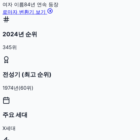
여자
이름
84
년 연속 등장
로마자 변환기 보기
2024년 순위
345위
전성기 (최고 순위)
1974
년
(
60
위)
주요 세대
X세대