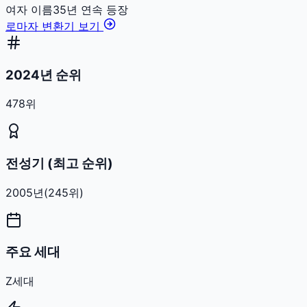
여자
이름
35
년 연속 등장
로마자 변환기 보기
2024년 순위
478위
전성기 (최고 순위)
2005
년
(
245
위)
주요 세대
Z세대