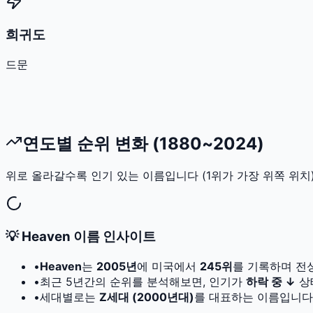
희귀도
드문
연도별 순위 변화 (1880~2024)
위로 올라갈수록 인기 있는 이름입니다 (1위가 가장 위쪽 위치)
💡
Heaven
이름 인사이트
•
Heaven
는
2005
년
에 미국에서
245
위
를 기록하며 전
•
최근 5년간의 순위를 분석해보면, 인기가
하락 중 ↓
상
•
세대별로는
Z세대 (2000년대)
를 대표하는 이름입니다