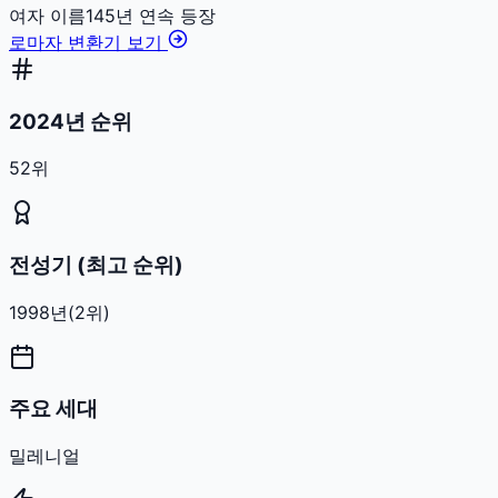
여자
이름
145
년 연속 등장
로마자 변환기 보기
2024년 순위
52위
전성기 (최고 순위)
1998
년
(
2
위)
주요 세대
밀레니얼