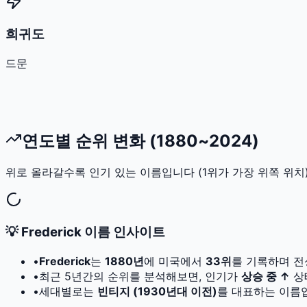
희귀도
드문
연도별 순위 변화 (1880~2024)
위로 올라갈수록 인기 있는 이름입니다 (1위가 가장 위쪽 위치)
💡
Frederick
이름 인사이트
•
Frederick
는
1880
년
에 미국에서
33
위
를 기록하며 전
•
최근 5년간의 순위를 분석해보면, 인기가
상승 중 ↑
상
•
세대별로는
빈티지 (1930년대 이전)
를 대표하는 이름