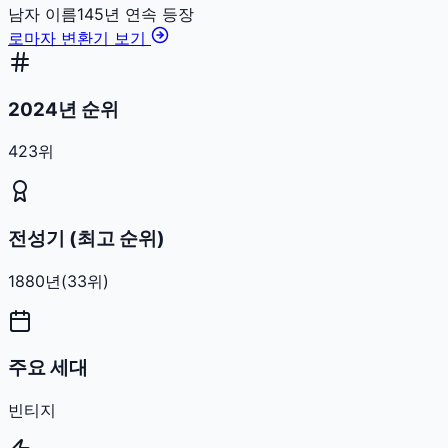
남자
이름
145
년 연속 등장
로마자 변환기 보기
2024년 순위
423위
전성기 (최고 순위)
1880
년
(
33
위)
주요 세대
빈티지