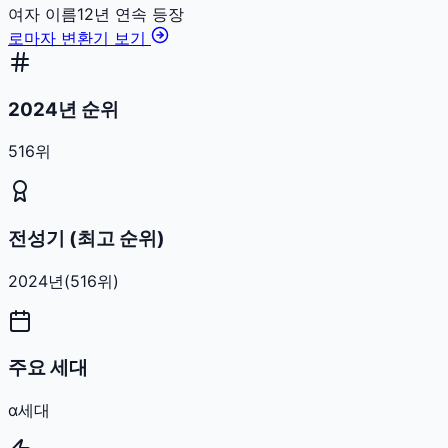
여자
이름
12
년 연속 등장
로마자 변환기 보기
2024년 순위
516위
전성기 (최고 순위)
2024
년
(
516
위)
주요 세대
α세대