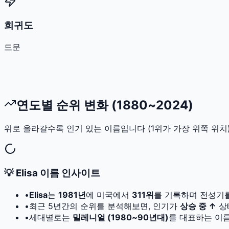
희귀도
드문
연도별 순위 변화 (1880~2024)
위로 올라갈수록 인기 있는 이름입니다 (1위가 가장 위쪽 위치)
💡
Elisa
이름 인사이트
•
Elisa
는
1981
년
에 미국에서
311
위
를 기록하며 전성기
•
최근 5년간의 순위를 분석해보면, 인기가
상승 중 ↑
상
•
세대별로는
밀레니얼 (1980~90년대)
를 대표하는 이