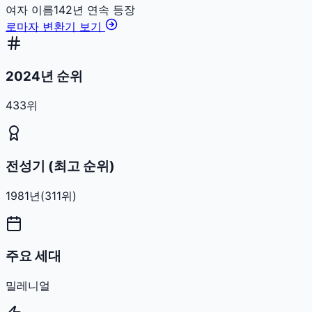
여자
이름
142
년 연속 등장
로마자 변환기 보기
2024년 순위
433위
전성기 (최고 순위)
1981
년
(
311
위)
주요 세대
밀레니얼