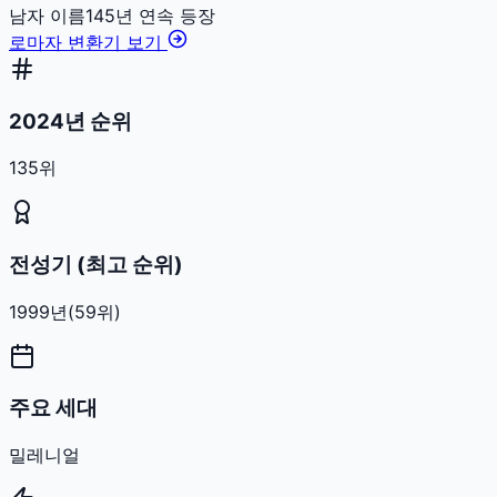
남자
이름
145
년 연속 등장
로마자 변환기 보기
2024년 순위
135위
전성기 (최고 순위)
1999
년
(
59
위)
주요 세대
밀레니얼