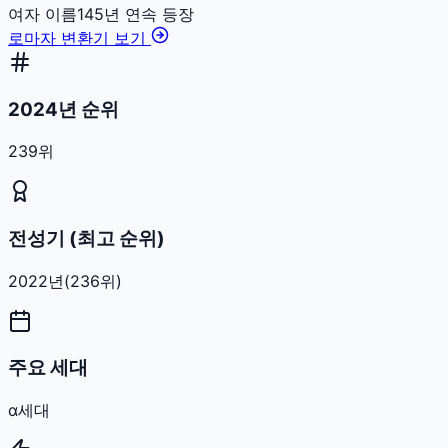
여자
이름
145
년 연속 등장
로마자 변환기 보기
2024년 순위
239위
전성기 (최고 순위)
2022
년
(
236
위)
주요 세대
α세대