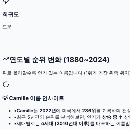
희귀도
드문
연도별 순위 변화 (1880~2024)
위로 올라갈수록 인기 있는 이름입니다 (1위가 가장 위쪽 위치)
💡
Camille
이름 인사이트
•
Camille
는
2022
년
에 미국에서
236
위
를 기록하며 전
•
최근 5년간의 순위를 분석해보면, 인기가
상승 중 ↑
상
•
세대별로는
α세대 (2010년대 이후)
를 대표하는 이름입